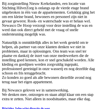
Bij zorginstelling Nieuw Kerkelanden, een locatie van
Stichting HilverZorg is onlangs op de vierde etage brand
uitgebroken in één van de appartementen. Gelukkig ging het
om een kleine brand, bewoners en personeel zijn niet in
gevaar geweest. Rook- en waterschade was er helaas wel.
Newasco De Hoop verzorgt voor deze instelling de was en
werd dan ook direct gebeld met de vraag of snelle
ondersteuning mogelijk was.
Natuurlijk is onmiddellijk alles in het werk gesteld om te
helpen, als partner van onze klanten denken we niet in
problemen, maar in oplossingen. Ons team was snel ter
plaatse en dankzij de inzet van onze medewerkers die de
instelling goed kennen, kon er snel geschakeld worden. Alle
kleding en gordijnen werden zorgvuldig ingepakt,
professioneel gereinigd in onze wasserij en nog dezelfde dag
schoon en fris teruggebracht.
Zo konden zo goed als alle bewoners diezelfde avond nog
terug naar het eigen appartement.
Bij Newasco geloven we in samenwerking.
We denken mee, ontzorgen en staan altijd klaar om een stap
extra te zetten. Niet alleen in noodsituaties, maar elke dag.
Bijrijder John wijst directie de weg